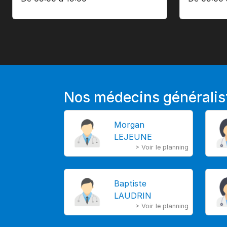
Nos médecins généralis
Morgan
LEJEUNE
> Voir le planning
Baptiste
LAUDRIN
> Voir le planning