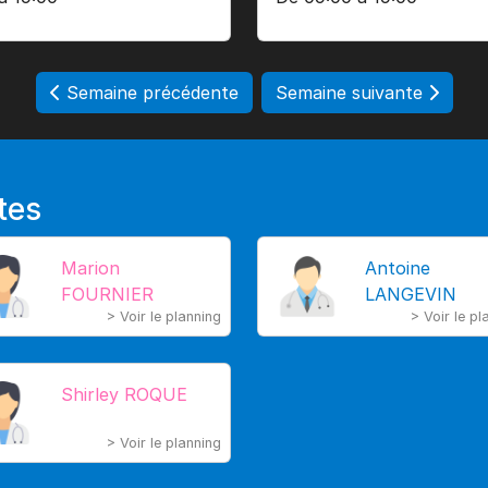
Semaine précédente
Semaine suivante
tes
Marion
Antoine
FOURNIER
LANGEVIN
> Voir le planning
> Voir le pl
Shirley ROQUE
> Voir le planning