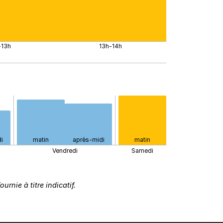
-13h
13h-14h
i
matin
après-midi
matin
Vendredi
Samedi
rnie à titre indicatif.