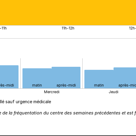
-11h
11h-12h
12h
rès-midi
matin
après-midi
matin
après-mid
Mercredi
Jeudi
llé sauf urgence médicale
 de la fréquentation du centre des semaines précédentes et est fou