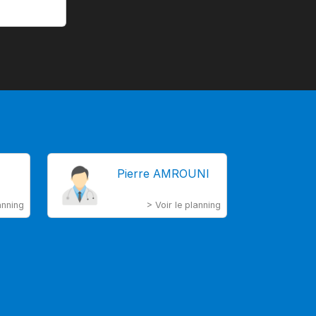
Pierre AMROUNI
anning
> Voir le planning