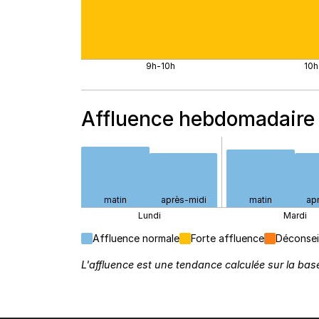
9h-10h
10h
Affluence hebdomadaire
matin
après-midi
matin
ap
Lundi
Mardi
Affluence normale
Forte affluence
Déconsei
L'affluence est une tendance calculée sur la base